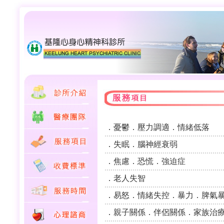
．憂鬱．壓力調適．情緒低落
．失眠．腦神經衰弱
．焦慮．恐慌．強迫症
．老人失智
．易怒．情緒失控．暴力．脾氣
．親子關係．伴侶關係．家族治